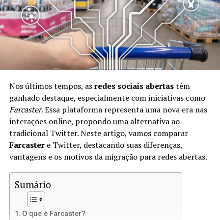
Com o Lens Protocol, você pode manter o controle
total sobre suas informações e interações. Isso significa
que você é o único proprietário de sua identidade digital
e pode usá-la em diferentes plataformas sem perder
dados ou seguidores.
Benefícios de Usar o Lens Protocol
Nos últimos tempos, as
redes sociais abertas
têm
ganhado destaque, especialmente com iniciativas como
Existem muitos benefícios em adotar o Lens Protocol,
Farcaster
. Essa plataforma representa uma nova era nas
incluindo:
interações online, propondo uma alternativa ao
tradicional Twitter. Neste artigo, vamos comparar
Controle de Dados:
Você mantém seus dados
Farcaster
e Twitter, destacando suas diferenças,
pessoais e históricos de interações.
vantagens e os motivos da migração para redes abertas.
Interoperabilidade:
Seu perfil pode ser usado em
diversas plataformas que suportam o Lens
Sumário
Protocol.
Monetização:
Crie conteúdo e receba
O que é Farcaster?