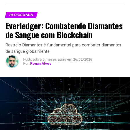
BLOCKCHAIN
Everledger: Combatendo Diamantes
de Sangue com Blockchain
Rastreio Diamantes é fundamental para combater diamantes
de sangue globalmente.
Publicado a
5 meses atrás
em
26/02/2026
Por:
Ronan Alves