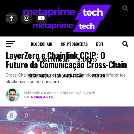
BLOCKCHAIN
CRIPTOMOEDAS
DEFI
BLOCKCHAIN
LayerZero e Chainlink CCIP: O
GUIAS E TUTORIAIS
METAVERSO
Futuro da Comunicação Cross-Chain
SEGURANÇA E REGULAMENTAÇÃO
WEB 3.0
Cross-Chain Messaging está revolucionando como diferentes
blockchains se comunicam.
Publicado a
8 meses atrás
em
24/12/2025
Por:
Ronan Alves