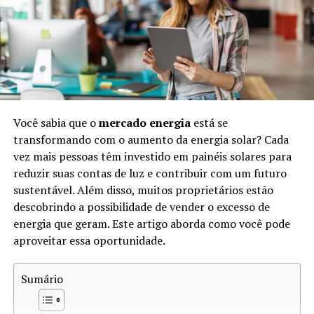
Estima-se que a extração irregular e ilegal de diamantes
de sangue tenha causado a morte de milhões de pessoas
ao longo das décadas. Esses diamantes impactam
comunidades inteiras, desestabilizando sociedades e
perpetuando a violência. O reconhecimento da
gravidade do problema levou a uma maior
conscientização e esforços por parte de organizações e
Você sabia que o
mercado energia
está se
governos para mitigar o impacto negativo destes
transformando com o aumento da energia solar? Cada
minerais preciosos.
vez mais pessoas têm investido em painéis solares para
Como Funciona o Rastreio de
reduzir suas contas de luz e contribuir com um futuro
sustentável. Além disso, muitos proprietários estão
Diamantes
descobrindo a possibilidade de vender o excesso de
energia que geram. Este artigo aborda como você pode
O
rastreio de diamantes
é um processo que visa
aproveitar essa oportunidade.
garantir a origem legítima dessas pedras preciosas.
Existem várias etapas no rastreamento, incluindo:
Sumário
Certificação:
O processo começa com a