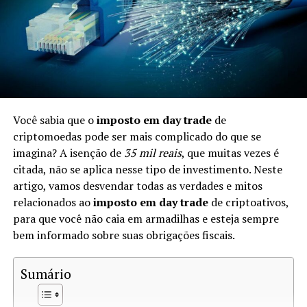
Impostos sobre Criptomoedas no
Brasil
No Brasil, a Receita Federal considera as criptomoedas
como
patrimônio
. Isso significa que, ao trocá-las, você
pode estar sujeito à tributação. As leis fiscais brasileiras
Você sabia que o
imposto em day trade
de
determinam que quaisquer ganhos gerados na venda ou
criptomoedas pode ser mais complicado do que se
troca de ativos digitais devem ser reportados e podem
imagina? A isenção de
35 mil reais
, que muitas vezes é
ser tributados.
citada, não se aplica nesse tipo de investimento. Neste
artigo, vamos desvendar todas as verdades e mitos
Quando a Troca de Criptomoedas é
relacionados ao
imposto em day trade
de criptoativos,
Tributável?
para que você não caia em armadilhas e esteja sempre
bem informado sobre suas obrigações fiscais.
A troca de criptomoedas é tributável quando ocorre um
ganho de capital. De acordo com a Receita Federal, você
Sumário
precisa calcular se o valor da criptomoeda recebida é
superior ao custo da criptomoeda que você deu. Se sim,