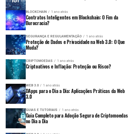
dentro do prazo de cinco anos após a data da
Variedade de ativos:
Existem diversas
entrega da declaração original.
BLOCKCHAIN
1 ano atrás
Contratos Inteligentes em Blockchain: O Fim da
criptomoedas para operar, permitindo
Pagamento de Imposto Devido:
O pagamento
Burocracia?
diversificação nas estratégias.
deve ser feito até a data limite estabelecida pela
Desvantagens:
Receita Federal.
SEGURANÇA E REGULAMENTAÇÃO
1 ano atrás
Proteção de Dados e Privacidade na Web 3.0: O Que
Consequências da Não Declaração
Muda?
Risco elevado:
O day trade é uma estratégia de
alto risco e pode levar a perdas significativas em
A não apresentação da declaração pode acarretar
CRIPTOMOEDAS
1 ano atrás
um curto período.
Criptoativos e Inflação: Proteção ou Risco?
diversas consequências, como:
Estresse emocional:
A pressão para tomar
decisões rápidas pode gerar estresse e
Multas:
Penalidades que podem variar de 1% a
WEB 3.0
1 ano atrás
ansiedade.
DApps para o Dia a Dia: Aplicações Práticas da Web
20% do valor do imposto devido.
3.0
Custos de transação:
Frequentemente, as taxas
Impedimentos:
Dificuldades para obter certidões,
de transação podem reduzir os lucros obtidos.
participar de licitações e realizar operações de
GUIAS E TUTORIAIS
1 ano atrás
Guia Completo para Adoção Segura de Criptomoedas
crédito.
Quais são as obrigações fiscais dos
no Dia a Dia
Investigação:
Maior probabilidade de ser alvo de
traders
auditoria pela Receita Federal.