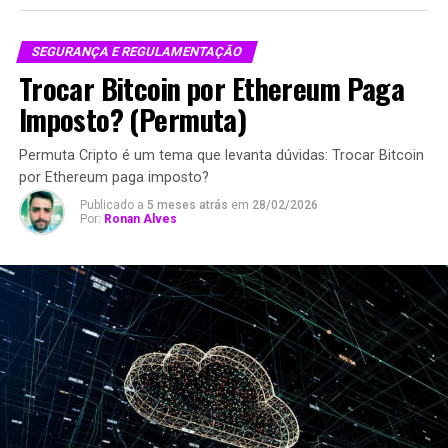
SEGURANÇA E REGULAMENTAÇÃO
Trocar Bitcoin por Ethereum Paga
Imposto? (Permuta)
Permuta Cripto é um tema que levanta dúvidas: Trocar Bitcoin
por Ethereum paga imposto?
Publicado a
5 meses atrás
em
28/02/2026
Por:
Ronan Alves