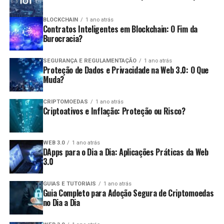
dentro do prazo de cinco anos após a data da
Variedade de ativos:
Existem diversas
entrega da declaração original.
BLOCKCHAIN
1 ano atrás
Contratos Inteligentes em Blockchain: O Fim da
criptomoedas para operar, permitindo
Pagamento de Imposto Devido:
O pagamento
Burocracia?
diversificação nas estratégias.
deve ser feito até a data limite estabelecida pela
Desvantagens:
Receita Federal.
SEGURANÇA E REGULAMENTAÇÃO
1 ano atrás
Proteção de Dados e Privacidade na Web 3.0: O Que
Consequências da Não Declaração
Muda?
Risco elevado:
O day trade é uma estratégia de
alto risco e pode levar a perdas significativas em
A não apresentação da declaração pode acarretar
CRIPTOMOEDAS
1 ano atrás
um curto período.
Criptoativos e Inflação: Proteção ou Risco?
diversas consequências, como:
Estresse emocional:
A pressão para tomar
decisões rápidas pode gerar estresse e
Multas:
Penalidades que podem variar de 1% a
WEB 3.0
1 ano atrás
ansiedade.
DApps para o Dia a Dia: Aplicações Práticas da Web
20% do valor do imposto devido.
3.0
Custos de transação:
Frequentemente, as taxas
Impedimentos:
Dificuldades para obter certidões,
de transação podem reduzir os lucros obtidos.
participar de licitações e realizar operações de
GUIAS E TUTORIAIS
1 ano atrás
Guia Completo para Adoção Segura de Criptomoedas
crédito.
Quais são as obrigações fiscais dos
no Dia a Dia
Investigação:
Maior probabilidade de ser alvo de
traders
auditoria pela Receita Federal.