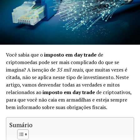
Impostos sobre Criptomoedas no
Brasil
No Brasil, a Receita Federal considera as criptomoedas
como
patrimônio
. Isso significa que, ao trocá-las, você
pode estar sujeito à tributação. As leis fiscais brasileiras
Você sabia que o
imposto em day trade
de
determinam que quaisquer ganhos gerados na venda ou
criptomoedas pode ser mais complicado do que se
troca de ativos digitais devem ser reportados e podem
imagina? A isenção de
35 mil reais
, que muitas vezes é
ser tributados.
citada, não se aplica nesse tipo de investimento. Neste
artigo, vamos desvendar todas as verdades e mitos
Quando a Troca de Criptomoedas é
relacionados ao
imposto em day trade
de criptoativos,
Tributável?
para que você não caia em armadilhas e esteja sempre
bem informado sobre suas obrigações fiscais.
A troca de criptomoedas é tributável quando ocorre um
ganho de capital. De acordo com a Receita Federal, você
Sumário
precisa calcular se o valor da criptomoeda recebida é
superior ao custo da criptomoeda que você deu. Se sim,