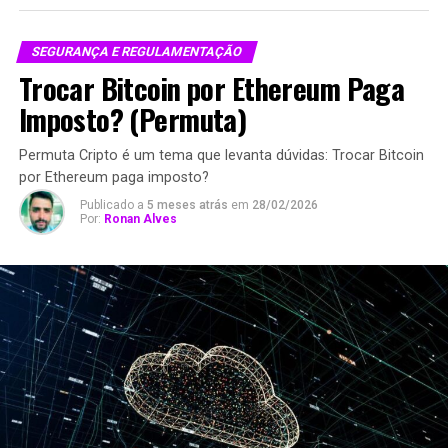
SEGURANÇA E REGULAMENTAÇÃO
Trocar Bitcoin por Ethereum Paga
Imposto? (Permuta)
Permuta Cripto é um tema que levanta dúvidas: Trocar Bitcoin
por Ethereum paga imposto?
Publicado a
5 meses atrás
em
28/02/2026
Por:
Ronan Alves