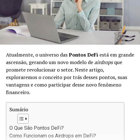
economia, pois fornece os recursos necessários para
fomentar o investimento e o consumo.
No mercado de crédito, há diferentes tipos de produtos,
como:
Empréstimos Pessoais:
Financiamentos para
Atualmente, o universo das
Pontos DeFi
está em grande
consumo pessoal.
ascensão, gerando um novo modelo de
airdrops
que
Créditos Empresariais:
Recursos destinados a
promete revolucionar o setor. Neste artigo,
empresas para expandir ou operar.
exploraremos o conceito por trás desses pontos, suas
vantagens e como participar desse novo fenômeno
Hipotecas:
Empréstimos garantidos por
financeiro.
propriedades.
Esse mercado evolui constantemente, e nos últimos
Sumário
anos, o advento das tecnologias financeiras trouxe
novas formas de conceder e acessar crédito.
O Que São Pontos DeFi?
A Revolução do DeFi no
Como Funcionam os Airdrops em DeFi?