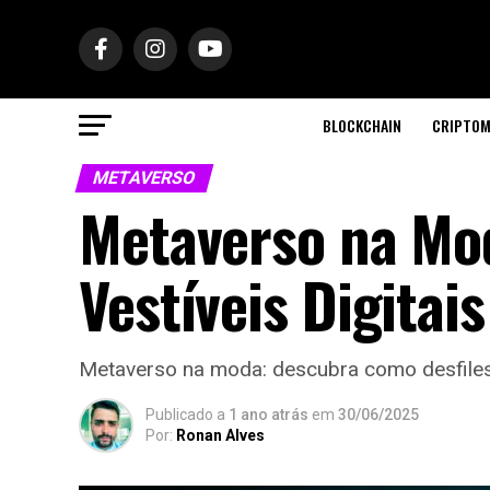
BLOCKCHAIN
CRIPTOM
METAVERSO
Metaverso na Mod
Vestíveis Digitais
Metaverso na moda: descubra como desfiles e
Publicado a
1 ano atrás
em
30/06/2025
Por:
Ronan Alves