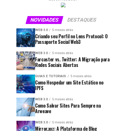
ADVERTISEMENT
NOVIDADES
DESTAQUES
WEB 3.0
5 meses atrás
Criando seu Perfil no Lens Protocol: O
Passaporte Social Web3
WEB 3.0
5 meses atrás
Farcaster vs. Twitter: A Migração para
Redes Sociais Abertas
GUIAS E TUTORIAIS
5 meses atrás
Como Hospedar um Site Estático no
IPFS
WEB 3.0
5 meses atrás
Como Salvar Sites Para Sempre na
Arweave
WEB 3.0
5 meses atrás
Mirror.xyz: A Plataforma de Blog