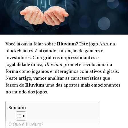
Como Funciona a Economia em Star
Atlas
A economia de Star Atlas é complexa e baseada em um
sistema de diferentes tipos de ativos digitais. Os
Você já ouviu falar sobre
Illuvium
? Este jogo AAA na
jogadores podem negociar
naves
,
planetóides
e outros
blockchain está atraindo a atenção de gamers e
bens dentro do jogo. Aqui estão alguns aspectos chave:
investidores. Com gráficos impressionantes e
jogabilidade única,
Illuvium
promete revolucionar a
Tokens:
Star Atlas utiliza dois tokens principais —
forma como jogamos e interagimos com ativos digitais.
ATLAS e POLIS. ATLAS é utilizado para transações
Neste artigo, vamos analisar as características que
gerais, enquanto POLIS representa a governança.
fazem de
Illuvium
uma das apostas mais emocionantes
no mundo dos jogos.
Mercado:
Os jogadores podem participar em um
mercado dinâmico onde vendem e compram ativos,
Sumário
influenciando os preços com base na oferta e
demanda.
Play-to-Earn:
O modelo econômico do jogo
O Que é Illuvium?