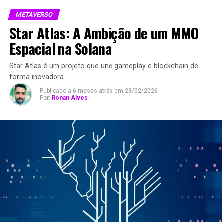
METAVERSO
Star Atlas: A Ambição de um MMO
Espacial na Solana
Star Atlas é um projeto que une gameplay e blockchain de
forma inovadora.
Publicado a
6 meses atrás
em
23/02/2026
Por:
Ronan Alves