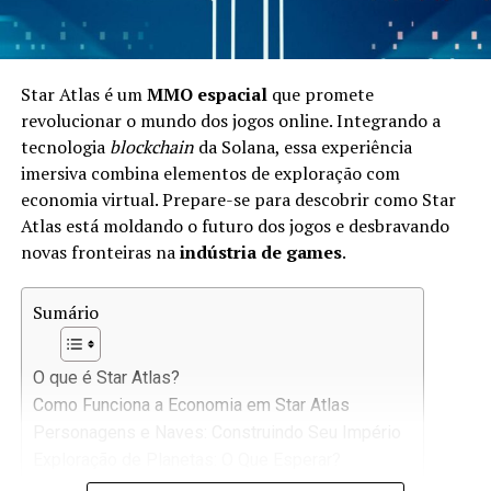
Star Atlas é um
MMO espacial
que promete
revolucionar o mundo dos jogos online. Integrando a
tecnologia
blockchain
da Solana, essa experiência
imersiva combina elementos de exploração com
economia virtual. Prepare-se para descobrir como Star
Atlas está moldando o futuro dos jogos e desbravando
novas fronteiras na
indústria de games
.
Sumário
O que é Star Atlas?
Como Funciona a Economia em Star Atlas
Personagens e Naves: Construindo Seu Império
Exploração de Planetas: O Que Esperar?
O Papel da Blockchain na Jogabilidade