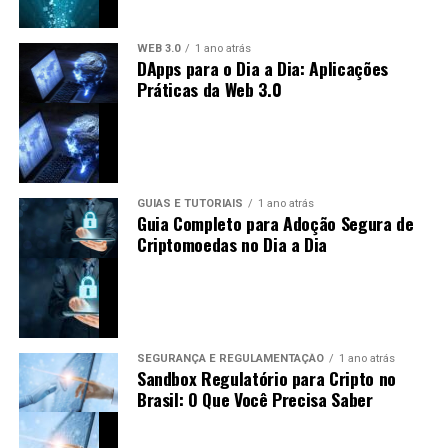
do setor bancário. No entanto, também enfrenta
críticas devido à sua conexão com a Ripple Labs,
WEB 3.0
1 ano atrás
tornando-se alvo de debates sobre
DApps para o Dia a Dia: Aplicações
descentralização.
Práticas da Web 3.0
Futuro das Criptomoedas: Previsões
para XLM e XRP
O futuro das criptomoedas, incluindo XLM e XRP, está
GUIAS E TUTORIAIS
1 ano atrás
Guia Completo para Adoção Segura de
repleto de incertezas e oportunidades. As previsões
Criptomoedas no Dia a Dia
podem incluir:
Crescimento do Uso:
É esperado que tanto
Stellar quanto Ripple vejam um aumento no uso à
medida que mais pessoas e instituições adotem
SEGURANÇA E REGULAMENTAÇÃO
1 ano atrás
soluções baseadas em blockchain.
Sandbox Regulatório para Cripto no
Brasil: O Que Você Precisa Saber
Adoção Regulatória:
A regulamentação pode
influenciar o crescimento de ambas as