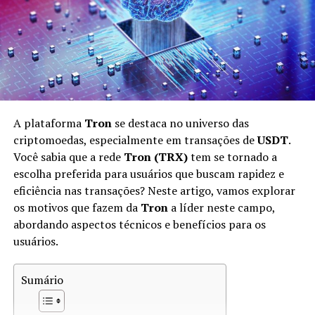
capacidade de processamento, o que torna essa
atividade acessível apenas para poucas pessoas. Por
outro lado, a mineração celular democratiza esse acesso,
abrindo oportunidades para uma gama maior de
usuários.
Entendendo o Pi Network
A plataforma
Tron
se destaca no universo das
Pi Network
é uma das principais plataformas que
criptomoedas, especialmente em transações de
USDT
.
introduziu a mineração celular. Lançada em 2019 por
Você sabia que a rede
Tron (TRX)
tem se tornado a
um grupo de graduados da Universidade de Stanford, a
escolha preferida para usuários que buscam rapidez e
Pi Network visa criar uma criptomoeda acessível e
eficiência nas transações? Neste artigo, vamos explorar
inclusiva. A proposta da Pi é permitir que qualquer
os motivos que fazem da
Tron
a líder neste campo,
pessoa com um smartphone possa minerar
abordando aspectos técnicos e benefícios para os
criptomoedas.
usuários.
A principal ideia por trás do Pi Network é que ele opera
Sumário
em um modelo de
consenso
diferente das plataformas
tradicionais. Em vez de usar a prova de trabalho (proof