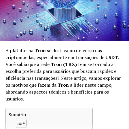
capacidade de processamento, o que torna essa
atividade acessível apenas para poucas pessoas. Por
outro lado, a mineração celular democratiza esse acesso,
abrindo oportunidades para uma gama maior de
usuários.
Entendendo o Pi Network
A plataforma
Tron
se destaca no universo das
Pi Network
é uma das principais plataformas que
criptomoedas, especialmente em transações de
USDT
.
introduziu a mineração celular. Lançada em 2019 por
Você sabia que a rede
Tron (TRX)
tem se tornado a
um grupo de graduados da Universidade de Stanford, a
escolha preferida para usuários que buscam rapidez e
Pi Network visa criar uma criptomoeda acessível e
eficiência nas transações? Neste artigo, vamos explorar
inclusiva. A proposta da Pi é permitir que qualquer
os motivos que fazem da
Tron
a líder neste campo,
pessoa com um smartphone possa minerar
abordando aspectos técnicos e benefícios para os
criptomoedas.
usuários.
A principal ideia por trás do Pi Network é que ele opera
Sumário
em um modelo de
consenso
diferente das plataformas
tradicionais. Em vez de usar a prova de trabalho (proof