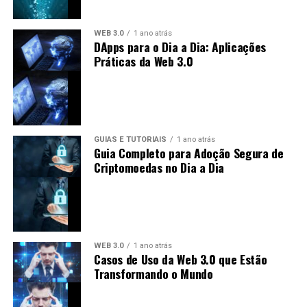
do setor bancário. No entanto, também enfrenta
críticas devido à sua conexão com a Ripple Labs,
WEB 3.0
1 ano atrás
tornando-se alvo de debates sobre
DApps para o Dia a Dia: Aplicações
descentralização.
Práticas da Web 3.0
Futuro das Criptomoedas: Previsões
para XLM e XRP
O futuro das criptomoedas, incluindo XLM e XRP, está
GUIAS E TUTORIAIS
1 ano atrás
Guia Completo para Adoção Segura de
repleto de incertezas e oportunidades. As previsões
Criptomoedas no Dia a Dia
podem incluir:
Crescimento do Uso:
É esperado que tanto
Stellar quanto Ripple vejam um aumento no uso à
medida que mais pessoas e instituições adotem
WEB 3.0
1 ano atrás
soluções baseadas em blockchain.
Casos de Uso da Web 3.0 que Estão
Transformando o Mundo
Adoção Regulatória:
A regulamentação pode
influenciar o crescimento de ambas as